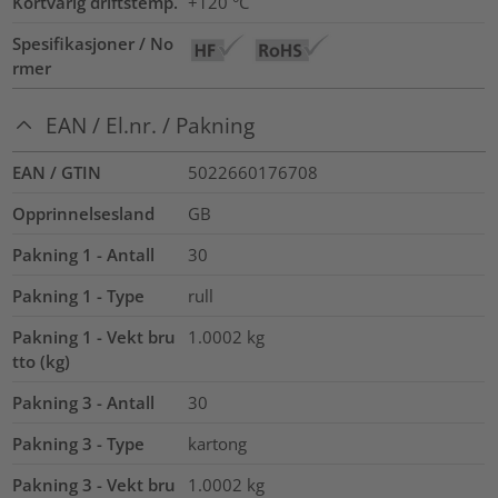
Kortvarig driftstemp.
+120
°C
Spesifikasjoner / No
rmer
EAN / El.nr. / Pakning
EAN / GTIN
5022660176708
Opprinnelsesland
GB
Pakning 1 - Antall
30
Pakning 1 - Type
rull
Pakning 1 - Vekt bru
1.0002
kg
tto (kg)
Pakning 3 - Antall
30
Pakning 3 - Type
kartong
Pakning 3 - Vekt bru
1.0002
kg