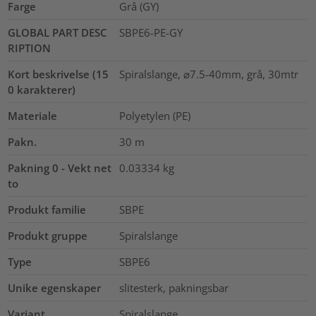
Farge
Grå (GY)
GLOBAL PART DESC
SBPE6-PE-GY
RIPTION
Kort beskrivelse (15
Spiralslange, ⌀7.5-40mm, grå, 30mtr
0 karakterer)
Materiale
Polyetylen (PE)
Pakn.
30
m
Pakning 0 - Vekt net
0.03334
kg
to
Produkt familie
SBPE
Produkt gruppe
Spiralslange
Type
SBPE6
Unike egenskaper
slitesterk, pakningsbar
Variant
Spiralslange