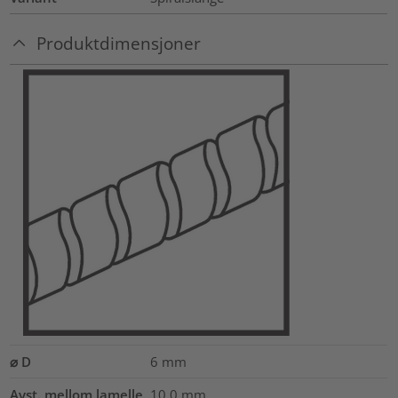
Produktdimensjoner
⌀ D
6
mm
Avst. mellom lamelle
10.0
mm