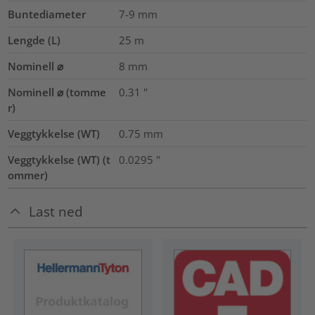
Buntediameter
7-9
mm
Lengde (L)
25
m
Nominell ⌀
8
mm
Nominell ⌀ (tomme
0.31
"
r)
Veggtykkelse (WT)
0.75
mm
Veggtykkelse (WT) (t
0.0295
"
ommer)
Last ned