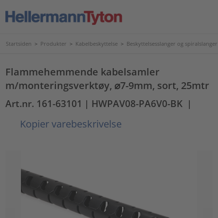
Startsiden
>
Produkter
>
Kabelbeskyttelse
>
Beskyttelsesslanger og spiralslanger
Flammehemmende kabelsamler
m/monteringsverktøy, ⌀7-9mm, sort, 25mtr
Art.nr. 161-63101
| HWPAV08-PA6V0-BK
|
Kopier varebeskrivelse