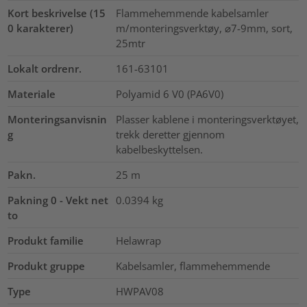
Kort beskrivelse (15
Flammehemmende kabelsamler
0 karakterer)
m/monteringsverktøy, ⌀7-9mm, sort,
25mtr
Lokalt ordrenr.
161-63101
Materiale
Polyamid 6 V0 (PA6V0)
Monteringsanvisnin
Plasser kablene i monteringsverktøyet,
g
trekk deretter gjennom
kabelbeskyttelsen.
Pakn.
25
m
Pakning 0 - Vekt net
0.0394
kg
to
Produkt familie
Helawrap
Produkt gruppe
Kabelsamler, flammehemmende
Type
HWPAV08