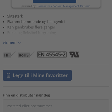
powered by
Usercentrics Consent Management Platform
Slitesterk
Flammehemmende og halogenfri
Kan gjenbrukes flere ganger
Enkel og fleksibel forgrening
vis mer
Legg til i Mine favoritter
Finn en distributør nær deg