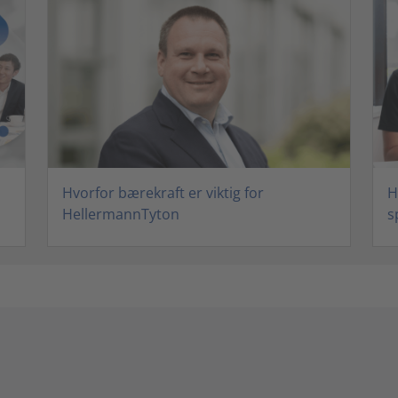
Hvorfor bærekraft er viktig for
H
HellermannTyton
s