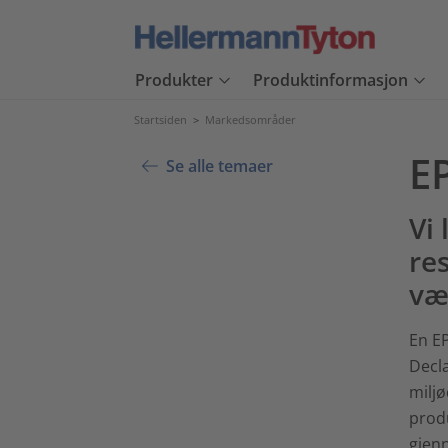
Produkter
Produktinformasjon
Startsiden
>
Markedsområder
E
Se alle temaer
Vi
res
væ
En E
Decla
milj
prod
gjenn