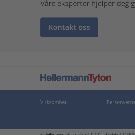
Våre eksperter hjelper deg 
Kontakt oss
Virksomhet
Personverns
© HellermannTyton 2026 (v4.312.3)
|
Update: 01/08/2