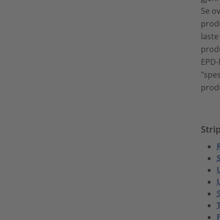
Se ov
prod
laste
produ
EPD-
"spes
prod
Stri