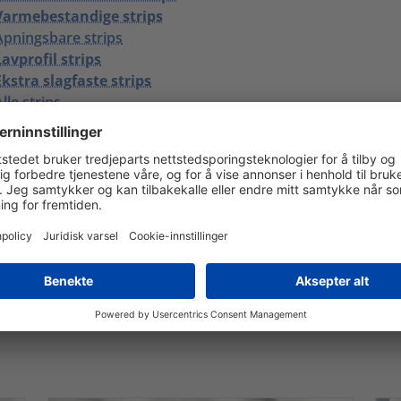
Varmebestandige strips
Åpningsbare strips
Lavprofil strips
Ekstra slagfaste strips
lle strips
 miljødokumentasjoner
ersikt over alle våre miljødokumentasjoner, inkludert alle 
sertifiseringer
her
.