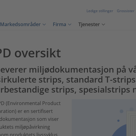
Ledige stillinger
Grossister
Markedsområder
Firma
Tjenester
PD oversikt
 leverer miljødokumentasjon på v
irkulerte strips, standard T-strips
rbestandige strips, spesialstrips
PD (Environmental Product
ration) er en sertifisert
ødokumentasjon som viser
uktets miljøpåvirkning
om produktets livssyklus.