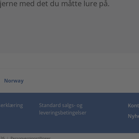
gjerne med det du måtte lure på.
Norway
erklæring
Standard salgs- og
Kont
leveringsbetingelser
Nyhe
026
|
Personverninnstillinger