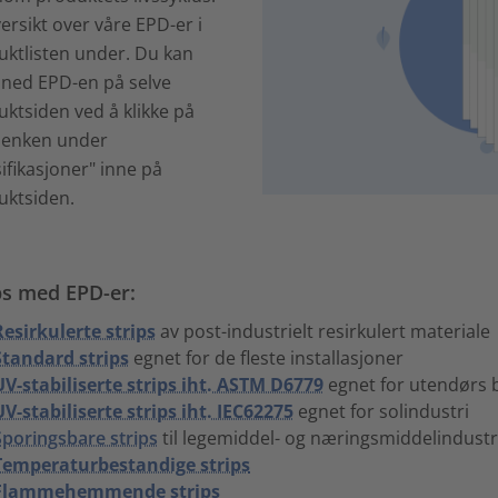
ersikt over våre EPD-er i
uktlisten under. Du kan
 ned EPD-en på selve
ktsiden ved å klikke på
lenken under
ifikasjoner" inne på
uktsiden.
ps med EPD-er:
Resirkulerte strips
av post-industrielt resirkulert materiale
Standard strips
egnet for de fleste installasjoner
UV-stabiliserte strips iht. ASTM D6779
egnet for utendørs b
UV-stabiliserte strips iht. IEC62275
egnet for solindustri
Sporingsbare strips
til legemiddel- og næringsmiddelindustr
Temperaturbestandige strips
Flammehemmende strips