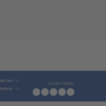
akt oss
Sosiale medier
tsbrev