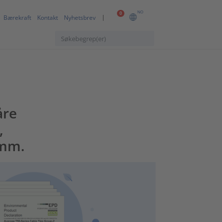
NO
0
Bærekraft
Kontakt
Nyhetsbrev
åre
,
 mm.