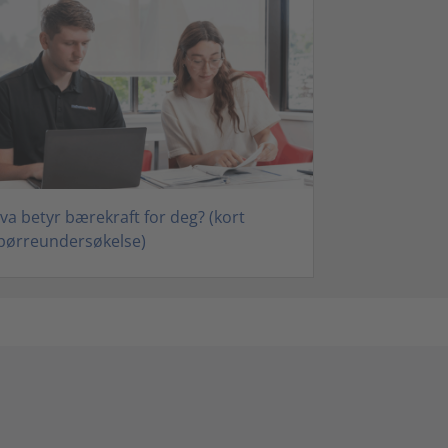
va betyr bærekraft for deg? (kort
pørreundersøkelse)