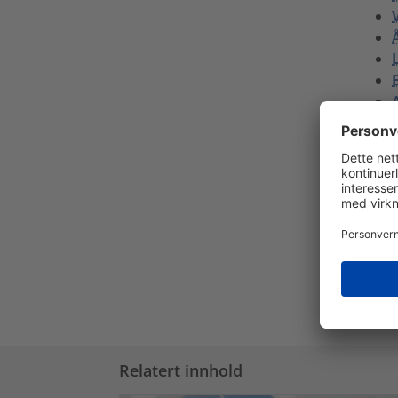
A
Alle
Se ov
miljø
Relatert innhold