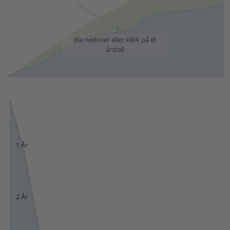
Bla nedover eller klikk på et
årstall