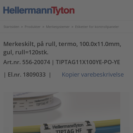
Startsiden
>
Produkter
>
Merkesystemer
>
Etiketter for kontrollpaneler
Merkeskilt, på rull, termo, 100.0x11.0mm,
gul, rull=120stk.
Art.nr. 556-20074
| TIPTAG11X100YE-PO-YE
Kopier varebeskrivelse
| El.nr. 1809033
|