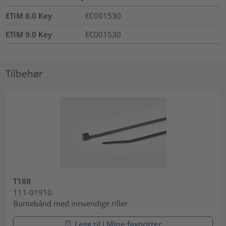
ETIM 8.0 Key
EC001530
ETIM 9.0 Key
EC001530
Tilbehør
T18R
111-01910
Buntebånd med innvendige riller
Legg til i Mine favoritter