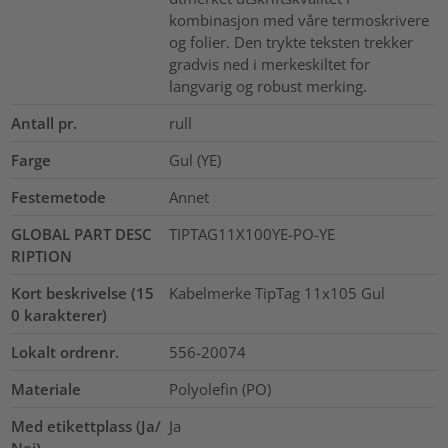
kombinasjon med våre termoskrivere
og folier. Den trykte teksten trekker
gradvis ned i merkeskiltet for
langvarig og robust merking.
Antall pr.
rull
Farge
Gul (YE)
Festemetode
Annet
GLOBAL PART DESC
TIPTAG11X100YE-PO-YE
RIPTION
Kort beskrivelse (15
Kabelmerke TipTag 11x105 Gul
0 karakterer)
Lokalt ordrenr.
556-20074
Materiale
Polyolefin (PO)
Med etikettplass (Ja/
Ja
Nei)