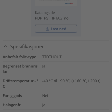
Katalogside
PDP_PS_TIPTAG_no
Last ned
Spesifikasjoner
Anbefalt folie-type
TTDTHOUT
Begrenset brannrisi
Ja
ko
Driftstemperatur - °
-40 °C til +90 °C, (+160 °C, i 200 t)
C
Farlig gods
Nei
Halogenfri
Ja