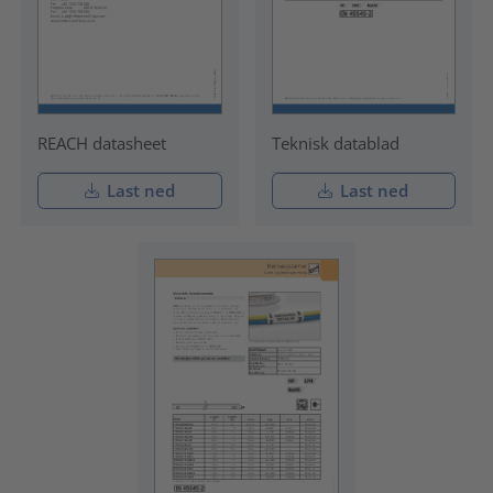
REACH datasheet
Teknisk datablad
Last ned
Last ned