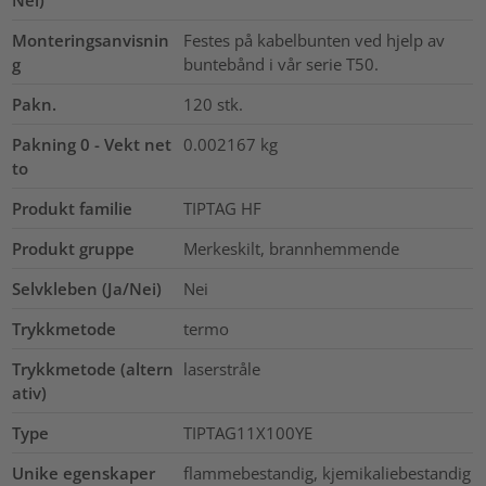
Monteringsanvisnin
Festes på kabelbunten ved hjelp av
g
buntebånd i vår serie T50.
Pakn.
120
stk.
Pakning 0 - Vekt net
0.002167
kg
to
Produkt familie
TIPTAG HF
Produkt gruppe
Merkeskilt, brannhemmende
Selvkleben (Ja/Nei)
Nei
Trykkmetode
termo
Trykkmetode (altern
laserstråle
ativ)
Type
TIPTAG11X100YE
Unike egenskaper
flammebestandig, kjemikaliebestandig